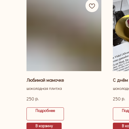
Любимой мамочке
С днём
шоколадная плитка
шоколад
р.
р.
250
250
Подробнее
Под
В корзину
В к