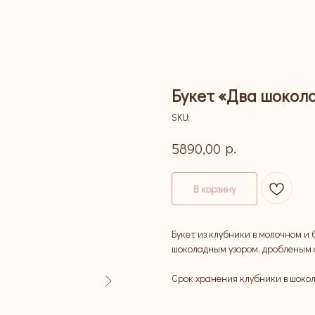
Букет «Два шокол
SKU:
р.
5890,00
В корзину
Букет из клубники в молочном и
шоколадным узором, дробленым 
Срок хранения клубники в шокол