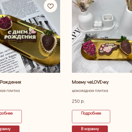
 Рождения
Моему чеLOVEчку
ная плитка
шоколадная плитка
р.
250
робнее
Подробнее
орзину
В корзину