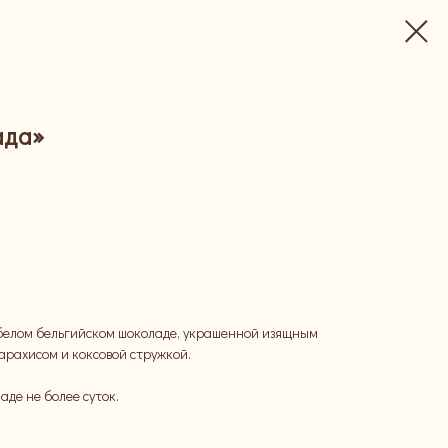
ада»
 белом бельгийском шоколаде, украшенной изящным
арахисом и коксовой стружкой.
аде не более суток.