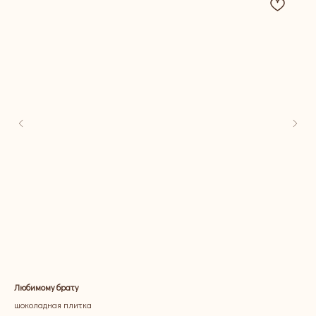
Любимому брату
Лю
шоколадная плитка
шок